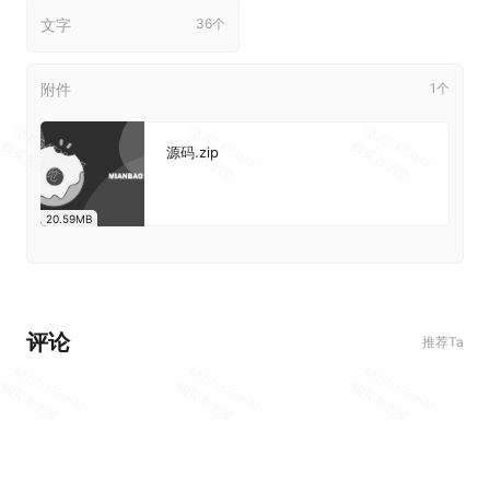
文字
36个
附件
1个
源码.zip
20.59MB
评论
推荐Ta