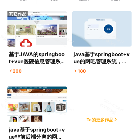
基于JAVA的springboo
java基于springboot+v
t+vue医院信息管理系
ue的网吧管理系统，附
统、医院挂号管理系
源码+数据库+论文+PP
¥
¥
200
180
统，附源码+数据库+论
T，适合课程设计、毕业
文+PPT
设计
Ta的更多作品
java基于springboot+v
ue非前后端分离的网上