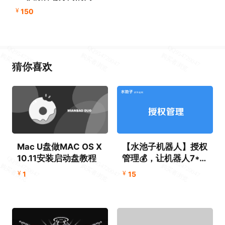
商城购物系统、在线商
¥
150
城管理系统，附源码+数
据库+文档+PPT
猜你喜欢
Mac U盘做MAC OS X
【水池子机器人】授权
10.11安装启动盘教程
管理💰，让机器人7*24
帮你赚钱
¥
¥
1
15