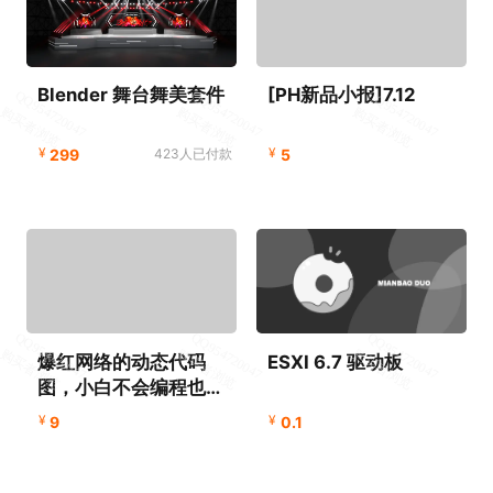
Blender 舞台舞美套件
[PH新品小报]7.12
¥
¥
299
423人已付款
5
爆红网络的动态代码
ESXI 6.7 驱动板
图，小白不会编程也能
做！
¥
¥
9
0.1