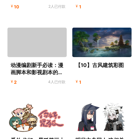
¥
¥
10
2人已付款
1
动漫编剧新手必读：漫
【10】古风建筑彩图
画脚本和影视剧本的区
别及常用格式
¥
¥
2
4人已付款
1