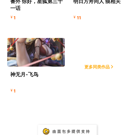
番外 你好，星狐第三十
明日方舟同人 狼相关
一话
¥
¥
1
11
更多同类作品
神无月-飞鸟
¥
1