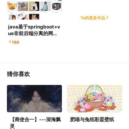
Ta的更多作品
java基于springboot+v
ue非前后端分离的网上
商城购物系统、在线商
¥
150
城管理系统，附源码+数
据库+文档+PPT
猜你喜欢
【商使合一】---深海飘
肥喵与兔纸彩蛋壁纸
灵