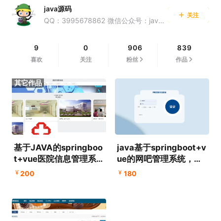
java源码
关注
QQ：3995678862 微信公众号：java源码集合
9
0
906
839
喜欢
关注
粉丝
作品
基于JAVA的springboo
java基于springboot+v
t+vue医院信息管理系
ue的网吧管理系统，附
统、医院挂号管理系
源码+数据库+论文+PP
¥
¥
200
180
统，附源码+数据库+论
T，适合课程设计、毕业
文+PPT
设计