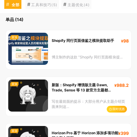
#
#
#
全部
工具和技巧(5)
主题优化(4)
单品 (14)
置顶
Shopify 同行页面借鉴之模块提取助手
98
博主制作的这款 “Shopify 同行页面模块提...
置顶
新版：Shopify 增强版主题 Dawn,
988.2
Trade, Sense 等 13 款官方主题都适
用 均可快速迁移
写在最前面的提示：大部分用户从主题介绍页
面来到这...
限时优惠
置顶
Horizon Pro 基于 Horizon 添加多项功能
399