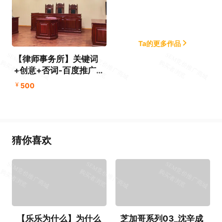
Ta的更多作品
【律师事务所】关键词
+创意+否词-百度推广物
料账户备份文件下载
¥
500
猜你喜欢
【乐乐为什么】为什么
芝加哥系列03_沈辛成