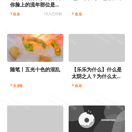
你脸上的流年部位是这
么排列的？背后的道理
¥
¥
6.6
13人已付款
8.9
是什么？
随笔丨五光十色的混乱
【乐乐为什么】什么是
太阴之人？为什么太阴
之人不招人喜欢？
¥
¥
5.99
6.6