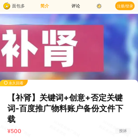
面包多
简介
评论
注册/登录
永久回看
【补肾】关键词+创意+否定关键
词-百度推广物料账户备份文件下
载
¥500
投诉