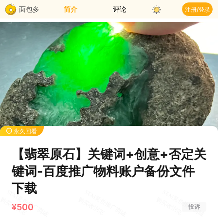
面包多
简介
评论
注册/登录
永久回看
【翡翠原石】关键词+创意+否定关
键词-百度推广物料账户备份文件
下载
¥500
投诉