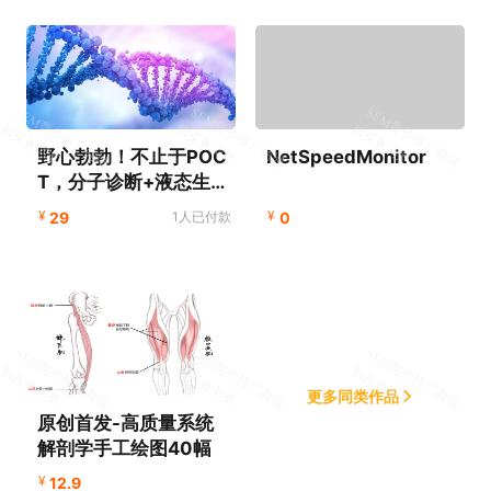
野心勃勃！不止于POC
NetSpeedMonitor
T，分子诊断+液态生物
芯片+抗原抗体全
¥
¥
29
1人已付款
0
更多同类作品
原创首发-高质量系统
解剖学手工绘图40幅
¥
12.9