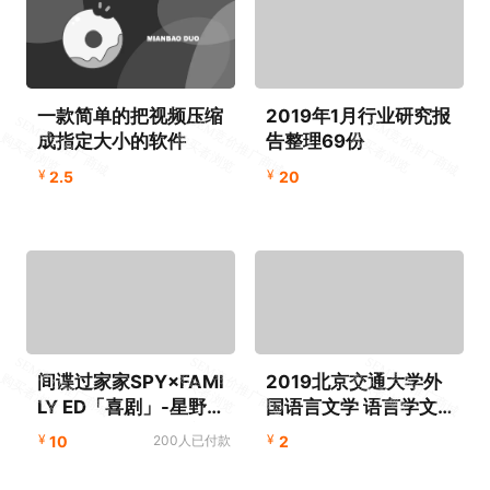
一款简单的把视频压缩
2019年1月行业研究报
成指定大小的软件
告整理69份
¥
¥
2.5
20
间谍过家家SPY×FAMI
2019北京交通大学外
LY ED「喜剧」-星野源
国语言文学 语言学文学
秀杰改编指弹吉他谱
专业课真题回忆.
¥
¥
10
200人已付款
2