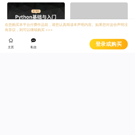
在您购买本平台付费作品前，请您认真阅读本声明内容。如果您对这份声明没
有异议，则可以继续购买 >>>
零基础 Python 入门 -
2019年高考语文写作
登录或购买
趣味漫画版 (第 10 节)
技巧点拨日积月累得高
主页
私信
分：第20周个性
¥
¥
1
0.9
一起玩音乐系列1丨单
1、机会成本
簧管演绎歌剧《卡门》
选段<哈巴涅拉>Haban
¥
¥
15
1人已付款
0
era