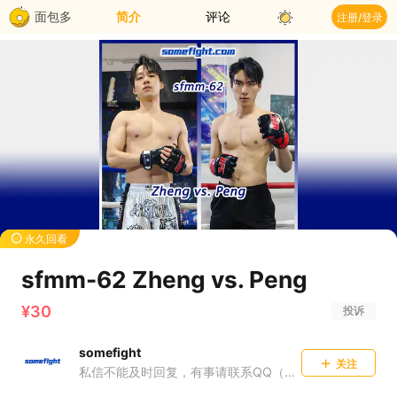
面包多
简介
评论
注册/登录
永久回看
sfmm-62 Zheng vs. Peng
¥30
投诉
somefight
关注
私信不能及时回复，有事请联系QQ（QQ号在已购信息里）