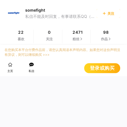
somefight
关注
私信不能及时回复，有事请联系QQ（QQ号在已购信息里）
22
0
2471
98
喜欢
关注
粉丝
作品
在您购买本平台付费作品前，请您认真阅读本声明内容。如果您对这份声明没
有异议，则可以继续购买 >>>
登录或购买
主页
私信
sfmm-42 Xue vs. Don
sfmm-61 Tao vs. Hu xi
g ( Gut Punch )
n & Gm Wang
¥
¥
30
40