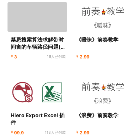
禁忌搜索算法求解带时
《暧昧》前奏教学
间窗的车辆路径问题(惩
罚函数版 附MATLAB代
¥
¥
3
16人已付款
2.99
码)
Hiero Export Excel 插
《浪费》前奏教学
件
¥
¥
99.9
113人已付款
2.99