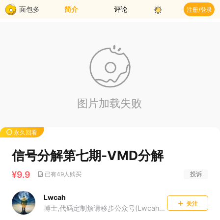
面包多
简介
评论
注册/登录
永久回看
信号分解第七期-VMD分解
¥9.9
已有49人购买
投诉
Lwcah
关注
博士,代码定制烦请移步公众号(Lwcah)获取个人微信~