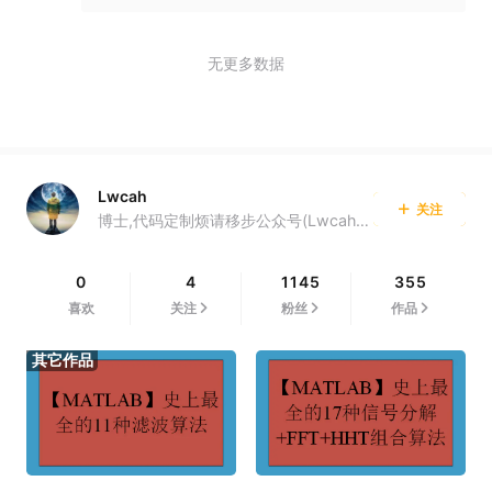
无更多数据
Lwcah
关注
博士,代码定制烦请移步公众号(Lwcah)获取个人微信~
0
4
1145
355
喜欢
关注
粉丝
作品