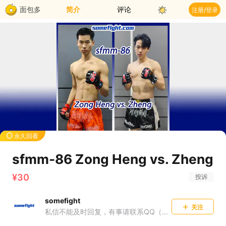
面包多
简介
评论
注册/登录
永久回看
sfmm-86 Zong Heng vs. Zheng
¥30
投诉
somefight
关注
私信不能及时回复，有事请联系QQ（QQ号在已购信息里）