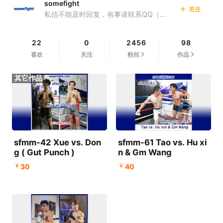
somefight
关注
私信不能及时回复，有事请联系QQ（QQ号在已购信息里）
22
0
2456
98
喜欢
关注
粉丝
作品
sfmm-42 Xue vs. Don
sfmm-61 Tao vs. Hu xi
g ( Gut Punch )
n & Gm Wang
¥
¥
30
40