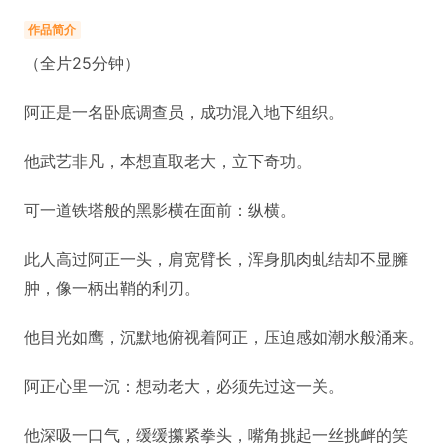
作品简介
（全片25分钟）
阿正是一名卧底调查员，成功混入地下组织。
他武艺非凡，本想直取老大，立下奇功。
可一道铁塔般的黑影横在面前：纵横。
此人高过阿正一头，肩宽臂长，浑身肌肉虬结却不显臃
肿，像一柄出鞘的利刃。
他目光如鹰，沉默地俯视着阿正，压迫感如潮水般涌来。
阿正心里一沉：想动老大，必须先过这一关。
他深吸一口气，缓缓攥紧拳头，嘴角挑起一丝挑衅的笑