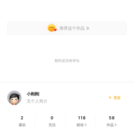
推荐这个作品
暂时还没有评论
小刚刚
关注
无个人简介
2
0
118
58
喜欢
关注
粉丝
作品