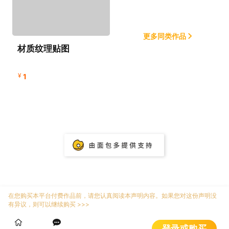
更多同类作品
材质纹理贴图
¥
1
在您购买本平台付费作品前，请您认真阅读本声明内容。如果您对这份声明没
有异议，则可以继续购买 >>>
登录或购买