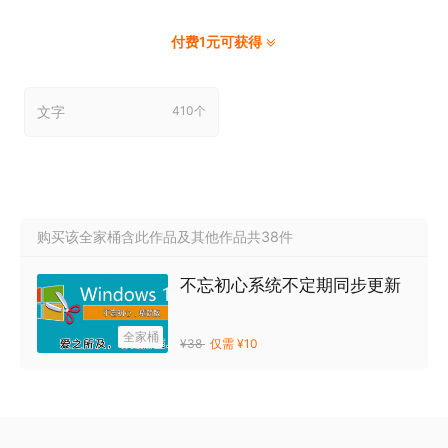
付费1元可获得
文字
410个
购买该全家桶含此作品及其他作品共38件
不忘初心系统不定期同步更新
全家桶
¥38
仅需 ¥10